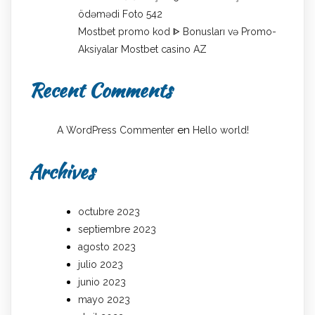
ödəmədi Foto 542
Mostbet promo kod ᐈ Bonusları və Promo-
Aksiyalar Mostbet casino AZ
Recent Comments
en
A WordPress Commenter
Hello world!
Archives
octubre 2023
septiembre 2023
agosto 2023
julio 2023
junio 2023
mayo 2023