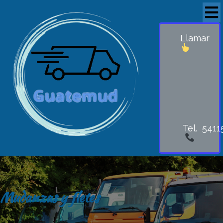
Llamar
Tel. 5411
Mudanzas y fletes