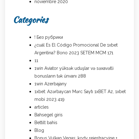
noviembre 2020
Categories
! Без рубрики
¿cuál Es El Código Promocional De 1xbet
Argentina? Bono 2023 SETEM MCM 171
11
1win Aviator yüksək uduşlar və səxavətli
bonusların tək ünvanı 288
1win Azerbajany
1xbet: Azərbaycan Mərc Saytı 1xBET Az, 1xbet
mobi 2023 419
articles
Bahsegel giris
Bettilt bahis
Blog
Bonus Vulkan Vegas: kody rejestracyjne +