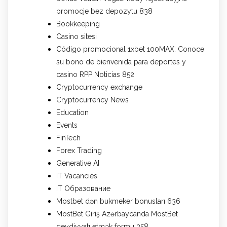
promocje bez depozytu 838
Bookkeeping
Casino sitesi
Código promocional 1xbet 100MAX: Conoce
su bono de bienvenida para deportes y
casino RPP Noticias 852
Cryptocurrency exchange
Cryptocurrency News
Education
Events
FinTech
Forex Trading
Generative AI
IT Vacancies
IT Образование
Mostbet dən bukmeker bonusları 636
MostBet Giriş Azərbaycanda MostBet
qeydiyyatı etmək formu 358