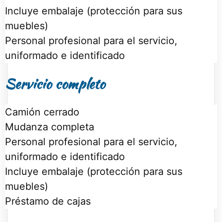
Incluye embalaje (protección para sus
muebles)
Personal profesional para el servicio,
uniformado e identificado
Servicio completo
Camión cerrado
Mudanza completa
Personal profesional para el servicio,
uniformado e identificado
Incluye embalaje (protección para sus
muebles)
Préstamo de cajas