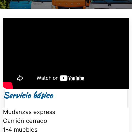
Servicio básico
Mudanzas express
Camión cerrado
1-4 muebles