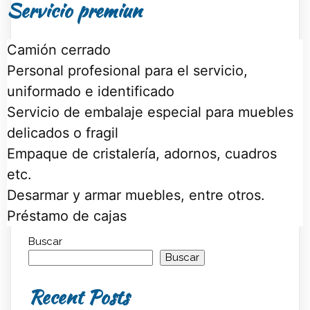
Servicio premiun
Camión cerrado
Personal profesional para el servicio,
uniformado e identificado
Servicio de embalaje especial para muebles
delicados o fragil
Empaque de cristalería, adornos, cuadros
etc.
Desarmar y armar muebles, entre otros.
Préstamo de cajas
Buscar
Buscar
Recent Posts