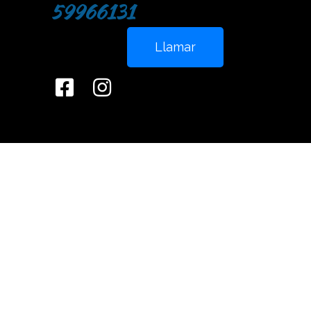
59966131
Llamar