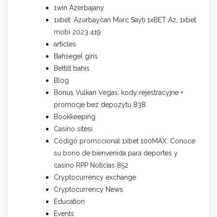
1win Azerbajany
1xbet: Azərbaycan Mərc Saytı 1xBET Az, 1xbet
mobi 2023 419
articles
Bahsegel giris
Bettilt bahis
Blog
Bonus Vulkan Vegas: kody rejestracyjne +
promocje bez depozytu 838
Bookkeeping
Casino sitesi
Código promocional 1xbet 100MAX: Conoce
su bono de bienvenida para deportes y
casino RPP Noticias 852
Cryptocurrency exchange
Cryptocurrency News
Education
Events