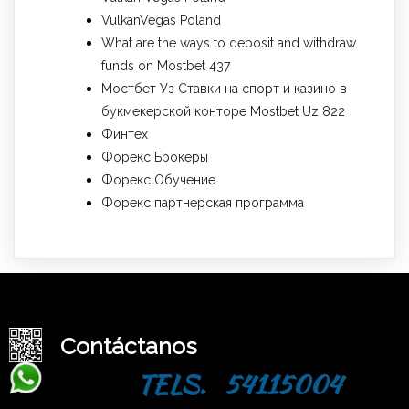
VulkanVegas Poland
What are the ways to deposit and withdraw
funds on Mostbet 437
Мостбет Уз Ставки на спорт и казино в
букмекерской конторе Mostbet Uz 822
Финтех
Форекс Брокеры
Форекс Обучение
Форекс партнерская программа
Contáctanos
TELS. 54115004