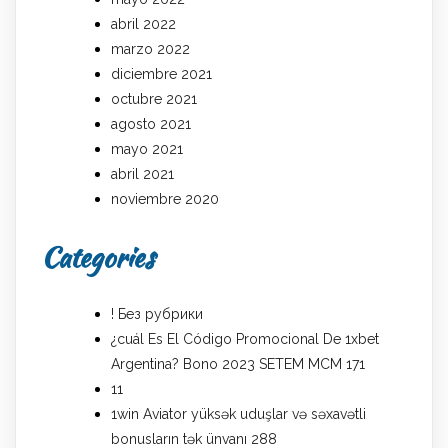
abril 2022
marzo 2022
diciembre 2021
octubre 2021
agosto 2021
mayo 2021
abril 2021
noviembre 2020
Categories
! Без рубрики
¿cuál Es El Código Promocional De 1xbet
Argentina? Bono 2023 SETEM MCM 171
11
1win Aviator yüksək uduşlar və səxavətli
bonusların tək ünvanı 288