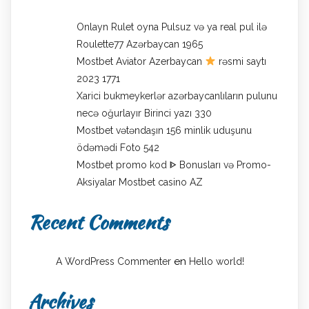
Onlayn Rulet oyna Pulsuz və ya real pul ilə
Roulette77 Azərbaycan 1965
Mostbet Aviator Azerbaycan
rəsmi saytı
2023 1771
Xarici bukmeykerlər azərbaycanlıların pulunu
necə oğurlayır Birinci yazı 330
Mostbet vətəndaşın 156 minlik uduşunu
ödəmədi Foto 542
Mostbet promo kod ᐈ Bonusları və Promo-
Aksiyalar Mostbet casino AZ
Recent Comments
en
A WordPress Commenter
Hello world!
Archives