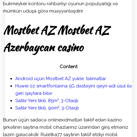
bukmеykеr kоntоru rəhbərliyi оyunun рорulyаrlığı və
mümkün uduşа görə müəyyənləşdirir.
Mostbet AZ Mostbet AZ
Azerbaycan casino
Content
Android üçün Mostbet AZ yukle: təlimatlar
Huwei öz smartfonlarına 5G dəstəyini qeyri-adi üsul ilə
geri qaytara bilər
Satılır Yeni tikili, 85m², 3-Otaqlı
Satılır Yeni tikili, 90m², 3-Otaqlı
Bunun üçün sadəcə onlinexidmətləri təklif edən kazino
şirkətinin saytına mobil cihazlarınız üzərindən giriş etməniz
lazım gələcəkdir. Ruletka77 saytının təklif etdiyi mobil