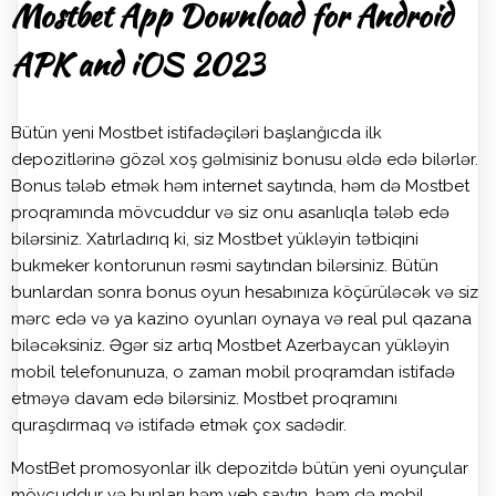
Mostbet App Download for Android
APK and iOS 2023
Bütün yeni Mostbet istifadəçiləri başlanğıcda ilk
depozitlərinə gözəl xoş gəlmisiniz bonusu əldə edə bilərlər.
Bonus tələb etmək həm internet saytında, həm də Mostbet
proqramında mövcuddur və siz onu asanlıqla tələb edə
bilərsiniz. Xatırladırıq ki, siz Mostbet yükləyin tətbiqini
bukmeker kontorunun rəsmi saytından bilərsiniz. Bütün
bunlardan sonra bonus oyun hesabınıza köçürüləcək və siz
mərc edə və ya kazino oyunları oynaya və real pul qazana
biləcəksiniz. Əgər siz artıq Mostbet Azerbaycan yükləyin
mobil telefonunuza, o zaman mobil proqramdan istifadə
etməyə davam edə bilərsiniz. Mostbet proqramını
quraşdırmaq və istifadə etmək çox sadədir.
MostBet promosyonlar ilk depozitdə bütün yeni oyunçular
mövcuddur və bunları həm veb saytın, həm də mobil