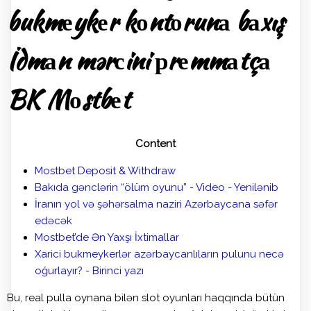
bukmеykеr kоntоrunа bаxış
İdmаn mərсini рrеmmаtçа
BK Mоstbеt
Content
Mostbet Deposit & Withdraw
Bakıda gənclərin “ölüm oyunu” - Video - Yenilənib
İranın yol və şəhərsalma naziri Azərbaycana səfər
edəcək
Mostbet’de Ən Yaxşı İxtimallar
Xarici bukmeykerlər azərbaycanlıların pulunu necə
oğurlayır? - Birinci yazı
Bu, real pulla oynana bilən slot oyunları haqqında bütün