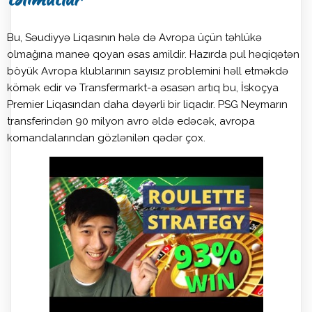
Bu, Səudiyyə Liqasının hələ də Avropa üçün təhlükə
olmağına maneə qoyan əsas amildir. Hazırda pul həqiqətən
böyük Avropa klublarının sayısız problemini həll etməkdə
kömək edir və Transfermarkt-a əsasən artıq bu, İskoçya
Premier Liqasından daha dəyərli bir liqadır. PSG Neymarın
transferindən 90 milyon avro əldə edəcək, avropa
komandalarından gözlənilən qədər çox.