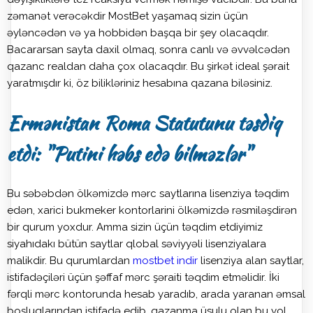
zəmanət verəcəkdir MostBet yaşamaq sizin üçün
əyləncədən və ya hobbidən başqa bir şey olacaqdır.
Bacararsan sayta daxil olmaq, sonra canlı və əvvəlcədən
qazanc realdan daha çox olacaqdır. Bu şirkət ideal şərait
yaratmışdır ki, öz bilikləriniz hesabına qazana biləsiniz.
Ermənistan Roma Statutunu təsdiq
etdi: "Putini həbs edə bilməzlər"
Bu səbəbdən ölkəmizdə mərc saytlarına lisenziya təqdim
edən, xarici bukmeker kontorlarini ölkəmizdə rəsmiləşdirən
bir qurum yoxdur. Amma sizin üçün təqdim etdiyimiz
siyahıdakı bütün saytlar qlobal səviyyəli lisenziyalara
malikdir. Bu qurumlardan
mostbet indir
lisenziya alan saytlar,
istifadəçiləri üçün şəffaf mərc şəraiti təqdim etməlidir. İki
fərqli mərc kontorunda hesab yaradıb, arada yaranan əmsal
boşluqlarından istifadə edib, qazanma üsulu olan bu yol