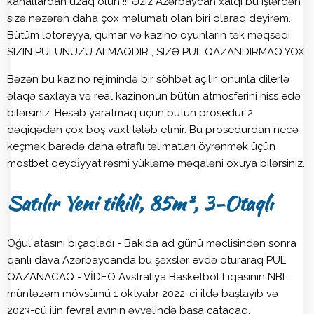
kanallardan uzaq olun !!! Əziz Azərbaycan xalqı bu işlərdən
sizə nəzərən daha çox məlumatı olan biri olaraq deyirəm.
Bütüm lotoreyya, qumar və kazino oyunların tək məqsədi
SIZIN PULUNUZU ALMAQDIR , SIZƏ PUL QAZANDIRMAQ YOX.
Bəzən bu kazino rejimində bir söhbət açılır, onunla dilerlə
əlaqə saxlaya və real kazinonun bütün atmosferini hiss edə
bilərsiniz. Hesab yaratmaq üçün bütün prosedur 2
dəqiqədən çox boş vaxt tələb etmir. Bu prosedurdan necə
keçmək barədə daha ətraflı təlimatları öyrənmək üçün
mostbet qeydi̇yyat rəsmi yükləmə məqaləni oxuya bilərsiniz.
Satılır Yeni tikili, 85m², 3-Otaqlı
Oğul atasını bıçaqladı - Bakıda ad günü məclisindən sonra
qanlı dava Azərbaycanda bu şəxslər evdə oturaraq PUL
QAZANACAQ - VİDEO Avstraliya Basketbol Liqasının NBL
müntəzəm mövsümü 1 oktyabr 2022-ci ildə başlayıb və
2023-cü ilin fevral ayının əvvəlində başa çatacaq.