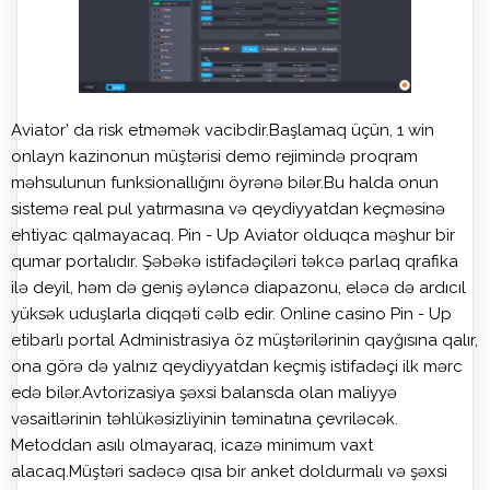
Aviator’ da risk etməmək vacibdir.Başlamaq üçün, 1 win
onlayn kazinonun müştərisi demo rejimində proqram
məhsulunun funksionallığını öyrənə bilər.Bu halda onun
sistemə real pul yatırmasına və qeydiyyatdan keçməsinə
ehtiyac qalmayacaq. Pin - Up Aviator olduqca məşhur bir
qumar portalıdır. Şəbəkə istifadəçiləri təkcə parlaq qrafika
ilə deyil, həm də geniş əyləncə diapazonu, eləcə də ardıcıl
yüksək uduşlarla diqqəti cəlb edir. Online casino Pin - Up
etibarlı portal Administrasiya öz müştərilərinin qayğısına qalır,
ona görə də yalnız qeydiyyatdan keçmiş istifadəçi ilk mərc
edə bilər.Avtorizasiya şəxsi balansda olan maliyyə
vəsaitlərinin təhlükəsizliyinin təminatına çevriləcək.
Metoddan asılı olmayaraq, icazə minimum vaxt
alacaq.Müştəri sadəcə qısa bir anket doldurmalı və şəxsi