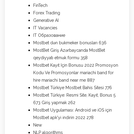
FinTech
Forex Trading
Generative AI
IT Vacancies
IT Образование
Mostbet dən bukmeker bonusları 636
MostBet Giriş Azərbaycanda MostBet
qeydiyyatı etmək formu 358
Mostbet Kayıt Için Bonusu 2022 Promosyon
Kodu Ve Promosyonlar mariachi band for
hire mariachi band near me 887
Mostbet Türkiye Mostbet Bahis Sitesi 776
Mostbet Türkiye: Resmi Site, Kayıt, Bonus 5
673 Giriş yapmak 262
Mostbet Uygulaması: Android ve iOS için
Mostbet apk'yi indirin 2022 278
New
NLP algorithms