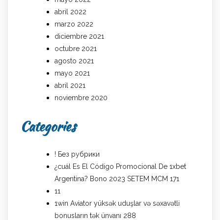
abril 2022
marzo 2022
diciembre 2021
octubre 2021
agosto 2021
mayo 2021
abril 2021
noviembre 2020
Categories
! Без рубрики
¿cuál Es El Código Promocional De 1xbet
Argentina? Bono 2023 SETEM MCM 171
11
1win Aviator yüksək uduşlar və səxavətli
bonusların tək ünvanı 288