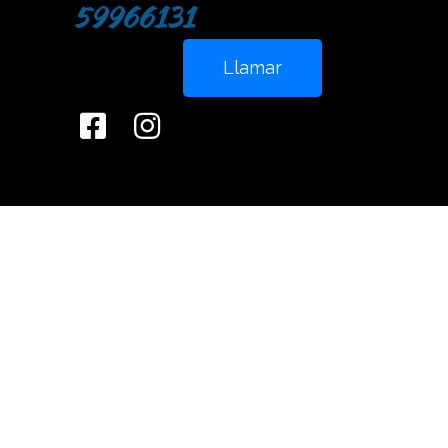
59966131
Llamar