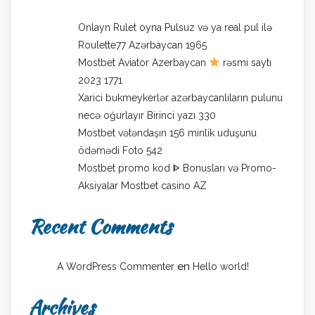
Onlayn Rulet oyna Pulsuz və ya real pul ilə
Roulette77 Azərbaycan 1965
Mostbet Aviator Azerbaycan
rəsmi saytı
2023 1771
Xarici bukmeykerlər azərbaycanlıların pulunu
necə oğurlayır Birinci yazı 330
Mostbet vətəndaşın 156 minlik uduşunu
ödəmədi Foto 542
Mostbet promo kod ᐈ Bonusları və Promo-
Aksiyalar Mostbet casino AZ
Recent Comments
en
A WordPress Commenter
Hello world!
Archives