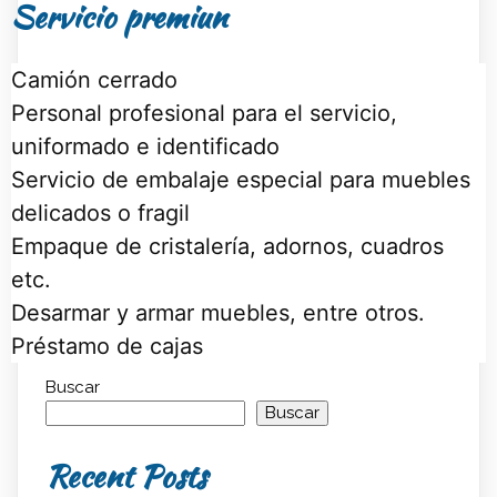
Servicio premiun
Camión cerrado
Personal profesional para el servicio,
uniformado e identificado
Servicio de embalaje especial para muebles
delicados o fragil
Empaque de cristalería, adornos, cuadros
etc.
Desarmar y armar muebles, entre otros.
Préstamo de cajas
Buscar
Buscar
Recent Posts