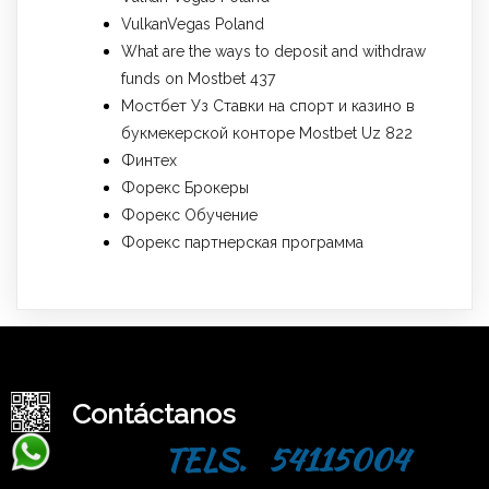
VulkanVegas Poland
What are the ways to deposit and withdraw
funds on Mostbet 437
Мостбет Уз Ставки на спорт и казино в
букмекерской конторе Mostbet Uz 822
Финтех
Форекс Брокеры
Форекс Обучение
Форекс партнерская программа
Contáctanos
TELS. 54115004