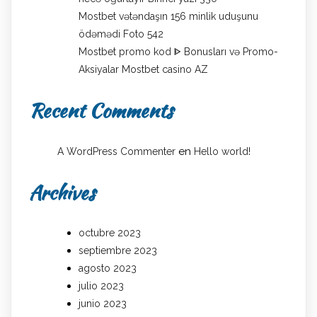
Mostbet vətəndaşın 156 minlik uduşunu
ödəmədi Foto 542
Mostbet promo kod ᐈ Bonusları və Promo-
Aksiyalar Mostbet casino AZ
Recent Comments
en
A WordPress Commenter
Hello world!
Archives
octubre 2023
septiembre 2023
agosto 2023
julio 2023
junio 2023