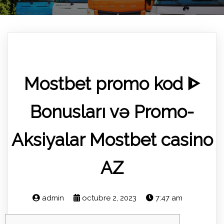
Mostbet promo kod ᐈ
Bonusları və Promo-
Aksiyalar Mostbet casino
AZ
admin
octubre 2, 2023
7:47 am