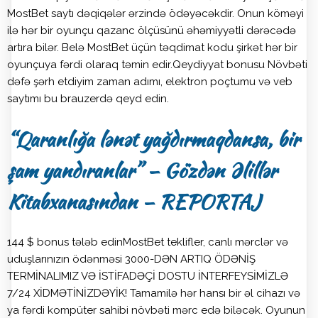
MostBet saytı dəqiqələr ərzində ödəyəcəkdir. Onun köməyi
ilə hər bir oyunçu qazanc ölçüsünü əhəmiyyətli dərəcədə
artıra bilər. Belə MostBet üçün təqdimat kodu şirkət hər bir
oyunçuya fərdi olaraq təmin edir.Qeydiyyat bonusu Növbəti
dəfə şərh etdiyim zaman adımı, elektron poçtumu və veb
saytımı bu brauzerdə qeyd edin.
“Qaranlığa lənət yağdırmaqdansa, bir
şam yandıranlar” – Gözdən Əlillər
Kitabxanasından – REPORTAJ
144 $ bonus tələb edinMostBet teklifler, canlı mərclər və
uduşlarınızın ödənməsi 3000-DƏN ARTIQ ÖDƏNİŞ
TERMİNALIMIZ VƏ İSTİFADƏÇİ DOSTU İNTERFEYSİMİZLƏ
7/24 XİDMƏTİNİZDƏYİK! Tamamilə hər hansı bir əl cihazı və
ya fərdi kompüter sahibi növbəti mərc edə biləcək. Oyunun