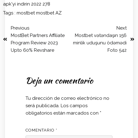
apk'yi indirin 2022 278
Tags :
mostbet
mostbet AZ
Previous
Next
MostBet Partners Affiliate
Mostbet vətəndaşın 156
Program Review 2023
minlik uduşunu ödəmədi
Upto 60% Revshare
Foto 542
Deja un comentario
Tu dirección de correo electrónico no
será publicada.
Los campos
obligatorios están marcados con
*
COMENTARIO
*