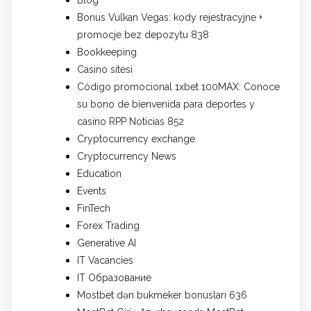
Blog
Bonus Vulkan Vegas: kody rejestracyjne +
promocje bez depozytu 838
Bookkeeping
Casino sitesi
Código promocional 1xbet 100MAX: Conoce
su bono de bienvenida para deportes y
casino RPP Noticias 852
Cryptocurrency exchange
Cryptocurrency News
Education
Events
FinTech
Forex Trading
Generative AI
IT Vacancies
IT Образование
Mostbet dən bukmeker bonusları 636