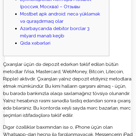
(россия, Москва) – Отзывы
Mostbet apk android: necə yükləmək
və quraşdırmaq olar
Azərbaycanda debitor borclar 3
milyard manatı keçib
Qida xəbərləri
Çıxarışlar üçün də depozit edərkən təklif edilən bütün
metodlar (Visa, Mastercard, WebMoney, Bitcoin, Litecoin,
Ripple) aktivdir. Çıxarışları yalnız depozit etdiyiniz metodlara
etmək mümkündür. Bu kimi halların qarşısını almaq - üçün,
bu barədə bankınızla əlaqə saxlamağınız tövsiyə olunandır.
Yalnız hesabınızı rəsmi sənədlə təstiq edəndən sonra çıxarış
edə bilərsiniz. Bu kontorda xeyli sayda mərc bazarları, mərc
seçimləri istifadəçilərə təklif edilir.
Digər özəlliklər baxımından isə o, iPhone üçün olan
Whatsapp-dan heçnə ilə fərqlənməyəcək. Messencerin iPad