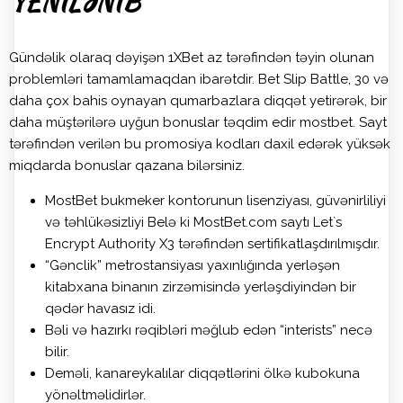
YENİLƏNİB
Gündəlik olaraq dəyişən 1XBet az tərəfindən təyin olunan
problemləri tamamlamaqdan ibarətdir. Bet Slip Battle, 30 və
daha çox bahis oynayan qumarbazlara diqqət yetirərək, bir
daha müştərilərə uyğun bonuslar təqdim edir mostbet. Sayt
tərəfindən verilən bu promosiya kodları daxil edərək yüksək
miqdarda bonuslar qazana bilərsiniz.
MostBet bukmeker kontorunun lisenziyası, güvənirliliyi
və təhlükəsizliyi Belə ki MostBet.com saytı Let`s
Encrypt Authority X3 tərəfindən sertifikatlaşdırılmışdır.
“Gənclik” metrostansiyası yaxınlığında yerləşən
kitabxana binanın zirzəmisində yerləşdiyindən bir
qədər havasız idi.
Bəli və hazırkı rəqibləri məğlub edən “interists” necə
bilir.
Deməli, kanareykalılar diqqətlərini ölkə kubokuna
yönəltməlidirlər.