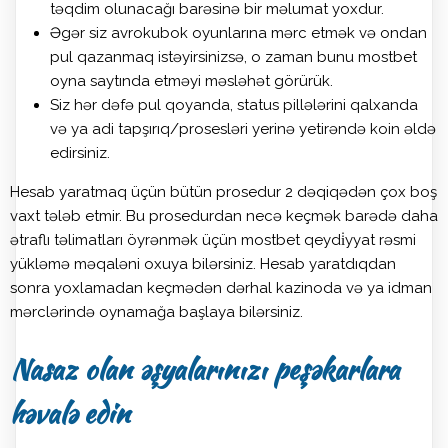
təqdim olunacağı barəsinə bir məlumat yoxdur.
Əgər siz avrokubok oyunlarına mərc etmək və ondan
pul qazanmaq istəyirsinizsə, o zaman bunu mostbet
oyna saytında etməyi məsləhət görürük.
Siz hər dəfə pul qoyanda, status pillələrini qalxanda
və ya adi tapşırıq/prosesləri yerinə yetirəndə koin əldə
edirsiniz.
Hesab yaratmaq üçün bütün prosedur 2 dəqiqədən çox boş
vaxt tələb etmir. Bu prosedurdan necə keçmək barədə daha
ətraflı təlimatları öyrənmək üçün mostbet qeydi̇yyat rəsmi
yükləmə məqaləni oxuya bilərsiniz. Hesab yaratdıqdan
sonra yoxlamadan keçmədən dərhal kazinoda və ya idman
mərclərində oynamağa başlaya bilərsiniz.
Nasaz olan əşyalarınızı peşəkarlara
həvalə edin