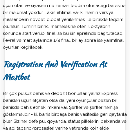
üçün olan versiyasının nə zaman təqdim olunacağı barəsinə
bir məlumat yoxdur. Lakin ehtimal var ki, həmin versiya
messencerin növbəti qlobal yenilənməsi ilə birlikdə təqdim
olunsun. Turnirin birinci mərhələsinə ötən il oktyabrın
sonunda start verilib, final isə bu ilin aprelində baş tutacaq.
Fevral və mart aylarında 1/4 final, bir ay sonra isə yarımfinal
oyunları keçiriləcək.
Registration And Verification At
Mostbet
Bir çox pulsuz bahis və depozit bonusları yalnız Express
bahisləri üçün əlçatan olsa da, yeni oyunçular bəzən bir
bahisdə bahis etmək imkanı var. Şərtlər və şərtlər həmişə
göstərməlidir - ki, bahis birbaşa bahis vasitəsilə geri qaytarıla
bilər. Siz hər dəfə pul qoyanda, status pillələrini qalxanda və
ya adi tapşırıq/prosesləri yerinə yetirəndə koin əldə