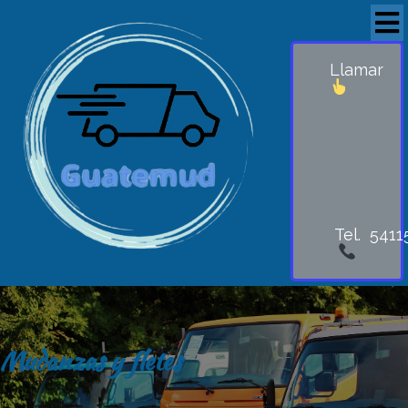
Llamar
Tel. 5411
Mudanzas y fletes