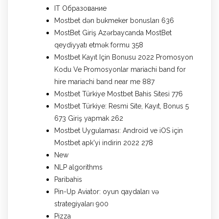
IT Образование
Mostbet dən bukmeker bonusları 636
MostBet Giriş Azərbaycanda MostBet
qeydiyyatı etmək formu 358
Mostbet Kayıt Için Bonusu 2022 Promosyon
Kodu Ve Promosyonlar mariachi band for
hire mariachi band near me 887
Mostbet Türkiye Mostbet Bahis Sitesi 776
Mostbet Türkiye: Resmi Site, Kayıt, Bonus 5
673 Giriş yapmak 262
Mostbet Uygulaması: Android ve iOS için
Mostbet apk'yi indirin 2022 278
New
NLP algorithms
Paribahis
Pin-Up Aviator: oyun qaydaları və
strategiyaları 900
Pizza