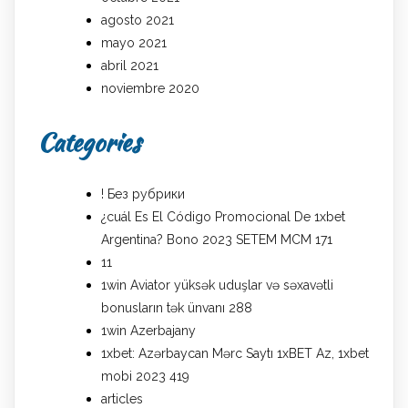
agosto 2021
mayo 2021
abril 2021
noviembre 2020
Categories
! Без рубрики
¿cuál Es El Código Promocional De 1xbet
Argentina? Bono 2023 SETEM MCM 171
11
1win Aviator yüksək uduşlar və səxavətli
bonusların tək ünvanı 288
1win Azerbajany
1xbet: Azərbaycan Mərc Saytı 1xBET Az, 1xbet
mobi 2023 419
articles