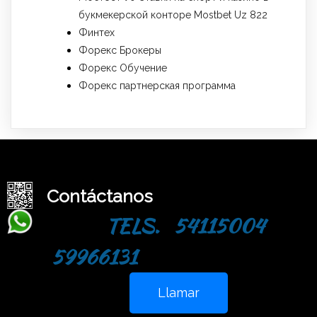
букмекерской конторе Mostbet Uz 822
Финтех
Форекс Брокеры
Форекс Обучение
Форекс партнерская программа
Contáctanos
TELS. 54115004
59966131
Llamar