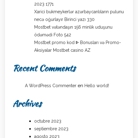
2023 1771
Xarici bukmeykerlər azərbaycanlıların pulunu
necə oğurlayır Birinci yazı 330
Mostbet vətəndaşın 156 minlik uduşunu
ödəmədi Foto 542
Mostbet promo kod ᐈ Bonusları və Promo-
Aksiyalar Mostbet casino AZ
Recent Comments
en
A WordPress Commenter
Hello world!
Archives
octubre 2023
septiembre 2023
agosto 2023