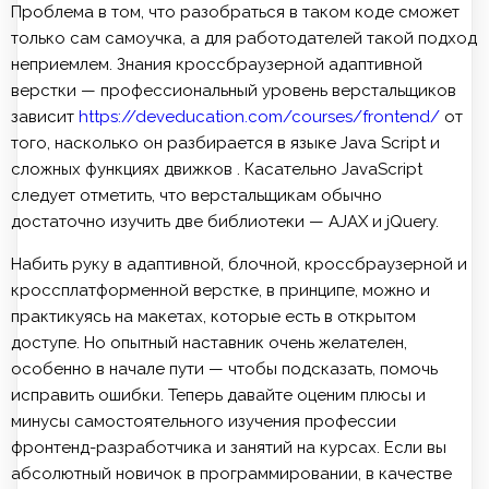
Проблема в том, что разобраться в таком коде сможет
только сам самоучка, а для работодателей такой подход
неприемлем. Знания кроссбраузерной адаптивной
верстки — профессиональный уровень верстальщиков
зависит
https://deveducation.com/courses/frontend/
от
того, насколько он разбирается в языке Java Script и
сложных функциях движков . Касательно JavaScript
следует отметить, что верстальщикам обычно
достаточно изучить две библиотеки — AJAX и jQuery.
Набить руку в адаптивной, блочной, кроссбраузерной и
кроссплатформенной верстке, в принципе, можно и
практикуясь на макетах, которые есть в открытом
доступе. Но опытный наставник очень желателен,
особенно в начале пути — чтобы подсказать, помочь
исправить ошибки. Теперь давайте оценим плюсы и
минусы самостоятельного изучения профессии
фронтенд-разработчика и занятий на курсах. Если вы
абсолютный новичок в программировании, в качестве