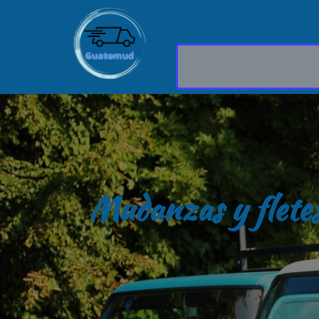
Mudanzas y flete