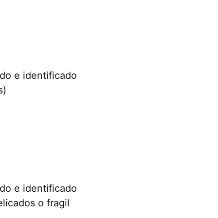
do e identificado
s)
do e identificado
licados o fragil