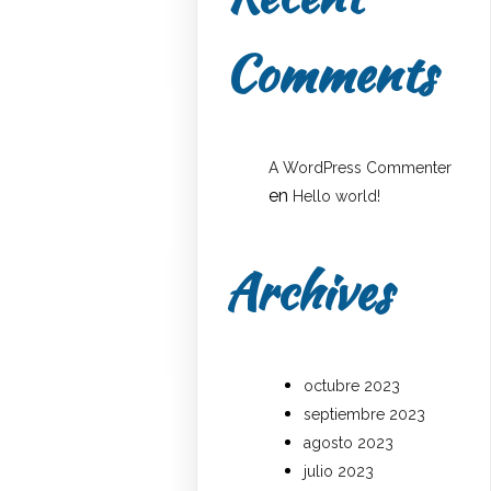
Comments
A WordPress Commenter
en
Hello world!
Archives
octubre 2023
septiembre 2023
agosto 2023
julio 2023