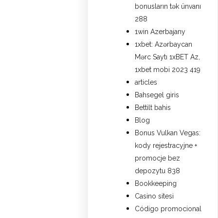
bonusların tək ünvanı
288
1win Azerbajany
1xbet: Azərbaycan
Mərc Saytı 1xBET Az,
1xbet mobi 2023 419
articles
Bahsegel giris
Bettilt bahis
Blog
Bonus Vulkan Vegas:
kody rejestracyjne +
promocje bez
depozytu 838
Bookkeeping
Casino sitesi
Código promocional