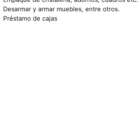
Desarmar y armar muebles, entre otros.
Préstamo de cajas