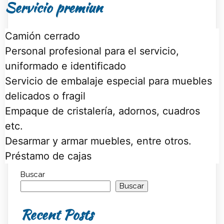
Servicio premiun
Camión cerrado
Personal profesional para el servicio,
uniformado e identificado
Servicio de embalaje especial para muebles
delicados o fragil
Empaque de cristalería, adornos, cuadros
etc.
Desarmar y armar muebles, entre otros.
Préstamo de cajas
Buscar
Buscar
Recent Posts