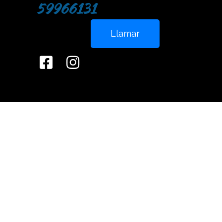
59966131
Llamar