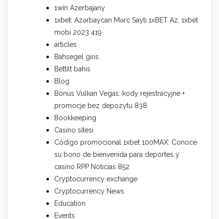
1win Azerbajany
1xbet: Azərbaycan Mərc Saytı 1xBET Az, 1xbet
mobi 2023 419
articles
Bahsegel giris
Bettilt bahis
Blog
Bonus Vulkan Vegas: kody rejestracyjne +
promocje bez depozytu 838
Bookkeeping
Casino sitesi
Código promocional 1xbet 100MAX: Conoce
su bono de bienvenida para deportes y
casino RPP Noticias 852
Cryptocurrency exchange
Cryptocurrency News
Education
Events